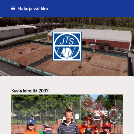
Siirry
Haku ja valikko
sivun
sisältöön
Jyväskylän Tennisseura ry
Kuvia leireiltä 2007