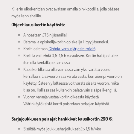
Killerin ulkokenttien ovet avataan omalla pin-koodilla, jolla pääsee
myös tennishalliin.
Ohjeet kausikortin käytöstä:
Ainoastaan JTS:n jäsenille!
Ostamalla opiskelijakortin opiskelija liittyy jäseneksi.
Kortti ostetaan
Cintoia-varausjärjestelmästä
.
Kortilla voi tehdä 0,5–1,5 h varauksen. Kortin haltijan tulee
itse olla kentällä pelaamassa.
Kausikortilla saa olla voimassa vain yksi varattu vuoro
kerrallaan. Lisävuoron saa varata vasta, kun aiempi vuoro on
käytetty. Sateen yllättäessä voit varata sisältä vuoron, mikäli
tilaa on. Hallissa saa kuitenkin pelata vain sisäpelikengillä.
Vuoron varaaja vastaa kortin oikeasta käytöstä.
Väärinkäytöksistä kortti poistetaan pelaajan käytöstä.
Sarjajoukkueen pelaajat hankkivat kausikortin 260 €:
Sisältää myös joukkueharjoitukset 2 x 1,5 h/vko