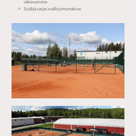
vakiovuoroina
Sisältää sarjan osallistumismaksun