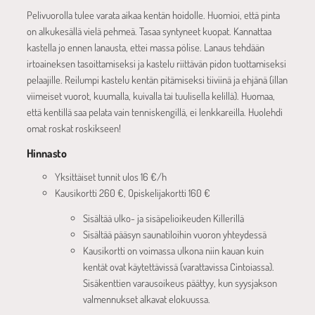
Pelivuorolla tulee varata aikaa kentän hoidolle. Huomioi, että pinta
on alkukesällä vielä pehmeä. Tasaa syntyneet kuopat. Kannattaa
kastella jo ennen lanausta, ettei massa pölise. Lanaus tehdään
irtoaineksen tasoittamiseksi ja kastelu riittävän pidon tuottamiseksi
pelaajille. Reilumpi kastelu kentän pitämiseksi tiiviinä ja ehjänä (illan
viimeiset vuorot, kuumalla, kuivalla tai tuulisella kelillä). Huomaa,
että kentillä saa pelata vain tenniskengillä, ei lenkkareilla. Huolehdi
omat roskat roskikseen!
Hinnasto
Yksittäiset tunnit ulos 16 €/h
Kausikortti 260 €, Opiskelijakortti 160 €
Sisältää ulko- ja sisäpelioikeuden Killerillä
Sisältää pääsyn saunatiloihin vuoron yhteydessä
Kausikortti on voimassa ulkona niin kauan kuin
kentät ovat käytettävissä (varattavissa Cintoiassa).
Sisäkenttien varausoikeus päättyy, kun syysjakson
valmennukset alkavat elokuussa.