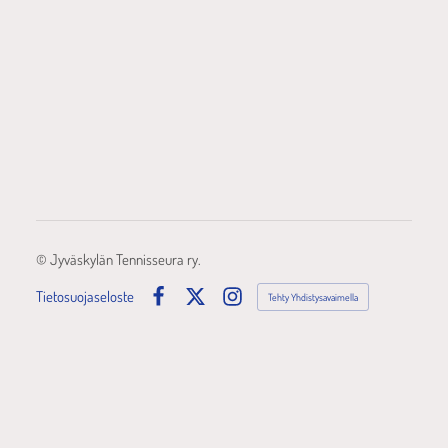
©
Jyväskylän Tennisseura ry.
Tietosuojaseloste
Tehty Yhdistysavaimella
Facebook
X
Instagram