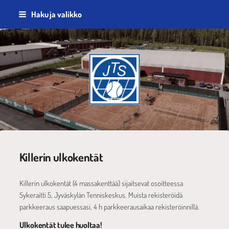
Siirry
Haku ja valikko
sivun
sisältöön
Jyväskylän Tennisseura ry
Killerin ulkokentät
Killerin ulkokentät (4 massakenttää) sijaitsevat osoitteessa
Sykeraitti 5, Jyväskylän Tenniskeskus. Muista rekisteröidä
parkkeeraus saapuessasi, 4 h parkkeerausaikaa rekisteröinnillä.
Ulkokentät tulee huoltaa!