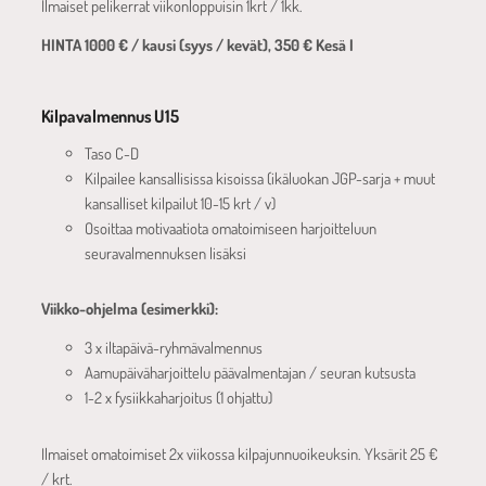
Ilmaiset pelikerrat viikonloppuisin 1krt / 1kk.
HINTA 1000 € / kausi (syys / kevät), 350 € Kesä I
Kilpavalmennus U15
Taso C-D
Kilpailee kansallisissa kisoissa (ikäluokan JGP-sarja + muut
kansalliset kilpailut 10-15 krt / v)
Osoittaa motivaatiota omatoimiseen harjoitteluun
seuravalmennuksen lisäksi
Viikko-ohjelma (esimerkki):
3 x iltapäivä-ryhmävalmennus
Aamupäiväharjoittelu päävalmentajan / seuran kutsusta
1-2 x fysiikkaharjoitus (1 ohjattu)
Ilmaiset omatoimiset 2x viikossa kilpajunnuoikeuksin. Yksärit 25 €
/ krt.