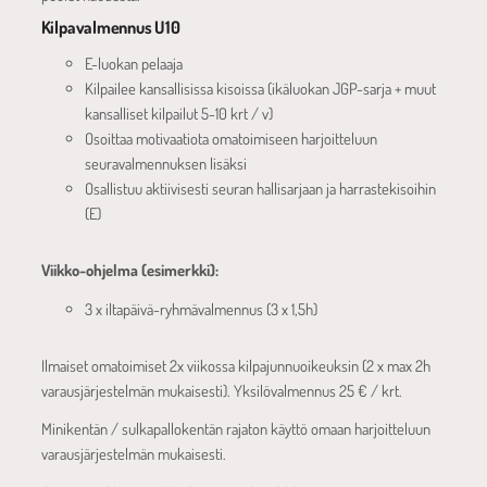
Kilpavalmennus U10
E-luokan pelaaja
Kilpailee kansallisissa kisoissa (ikäluokan JGP-sarja + muut
kansalliset kilpailut 5-10 krt / v)
Osoittaa motivaatiota omatoimiseen harjoitteluun
seuravalmennuksen lisäksi
Osallistuu aktiivisesti seuran hallisarjaan ja harrastekisoihin
(E)
Viikko-ohjelma (esimerkki):
3 x iltapäivä-ryhmävalmennus (3 x 1,5h)
Ilmaiset omatoimiset 2x viikossa kilpajunnuoikeuksin (2 x max 2h
varausjärjestelmän mukaisesti). Yksilövalmennus 25 € / krt.
Minikentän / sulkapallokentän rajaton käyttö omaan harjoitteluun
varausjärjestelmän mukaisesti.