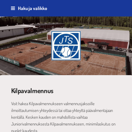
Siirry
Haku ja valikko
sivun
sisältöön
Jyväskylän Tennisseura ry
Kilpavalmennus
Voit hakea Kilpavalmennukseen valmennusjaksoille
ilmoittautumisen yhteydessä tai ottaa yhteyttä päävalmentajaan
kentällä. Kesken kauden on mahdollista vaihtaa
Juniorivalmennuksesta Kilpavalmennukseen, minimilaskutus on
puolet kaudesta.