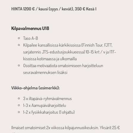
HINTA 1200 € / kausi (syys / kevät), 350 € Kesä I
Kilpavalmennus U18
Taso A-B
Kilpailee kansallisissa kärkikisoissa (Finnish Tour, FJTT,
sarjatennis JTS-edustusjoukkueessa) 10-15 krt / v ja ITF-
kisoissa kotimaassa ja ulkomailla
Osoittaa motivaatiota omatoimiseen harjoitteluun
seuravalmennuksen lisäksi
Viikko-ohjelma (esimerkki):
3 x iltapäivä-ryhmävalmennus
1-3 x Aamupäiväharjoittelu
1-2 x fysiikkaharjoitus (1 ohjattu)
Ilmaiset omatoimiset 2x viikossa kilpajunnuoikeuksin. Yksärit 25 €