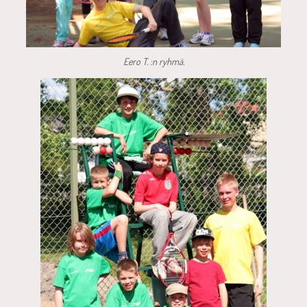
Eero T. :n ryhmä.