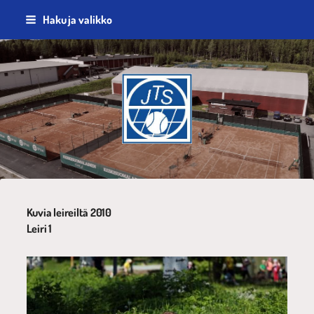
Siirry
Haku ja valikko
sivun
sisältöön
Jyväskylän Tennisseura ry
Kuvia leireiltä 2010
Leiri 1