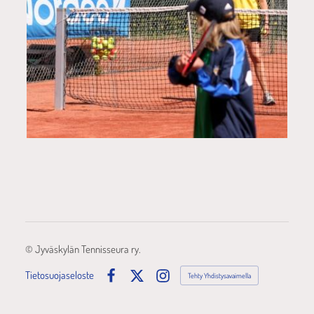
©
Jyväskylän Tennisseura ry.
Tietosuojaseloste
Tehty Yhdistysavaimella
Facebook
X
Instagram