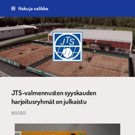
Siirry
Haku ja valikko
sivun
sisältöön
Jyväskylän Tennisseura ry
JTS-valmennusten syyskauden
harjoitusryhmät on julkaistu
18.8.2022