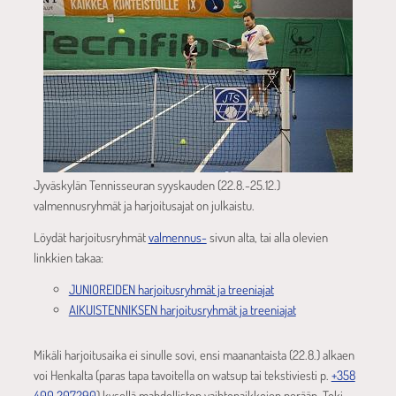
Jyväskylän Tennisseuran syyskauden (22.8.-25.12.)
valmennusryhmät ja harjoitusajat on julkaistu.
Löydät harjoitusryhmät
valmennus-
sivun alta, tai alla olevien
linkkien takaa:
JUNIOREIDEN harjoitusryhmät ja treeniajat
AIKUISTENNIKSEN harjoitusryhmät ja treeniajat
Mikäli harjoitusaika ei sinulle sovi, ensi maanantaista (22.8.) alkaen
voi Henkalta (paras tapa tavoitella on watsup tai tekstiviesti p.
+358
400 207290
) kysellä mahdollisten vaihtopaikkojen perään. Toki