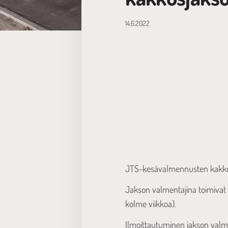
14.6.2022
JTS-kesävalmennusten kakkosj
Jakson valmentajina toimivat 
kolme viikkoa).
Ilmoittautuminen jakson valm