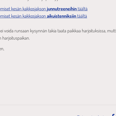
utumiset kesän kakkosjakson
junnutreeneihin
täältä
utumiset kesän kakkosjakson
aikuistenniksiin
täältä
ille ei voida runsaan kysynnän takia taata paikkaa harjoituksissa, 
n harjoituspaikan.
len,