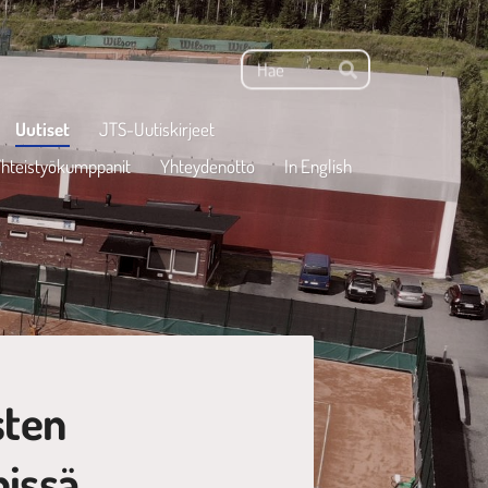
Haku
Hae
Uutiset
JTS-Uutiskirjeet
hteistyökumppanit
Yhteydenotto
In English
sten
nissä