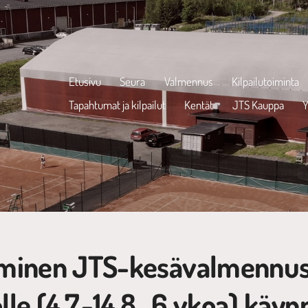
Etusivu
Seura
Valmennus
Kilpailutoiminta
Tapahtumat ja kilpailut
Kentät
JTS Kauppa
Y
uminen JTS-kesävalmennu
le (4.7.-14.8., 6 vkoa) käyn