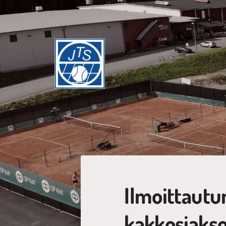
Siirry
sivun
sisältöön
Jyväskylän Tennisseura ry
Ilmoittaut
kakkosjaksol