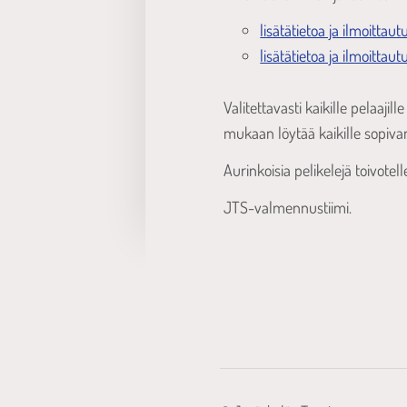
lisätätietoa ja ilmoitta
lisätätietoa ja ilmoitta
Valitettavasti kaikille pelaaj
mukaan löytää kaikille sopiva
Aurinkoisia pelikelejä toivotel
JTS-valmennustiimi.