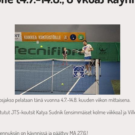
akso pelataan tänä vuonna 4.7.-14.8. kuuden viikon mittaisena.
tutut JTS-koutsit Katya Sudnik (ensimmäiset kolme viikkoa) ja Vil
ennuksiin on käynnissä ja päättyy MA 27.6.!