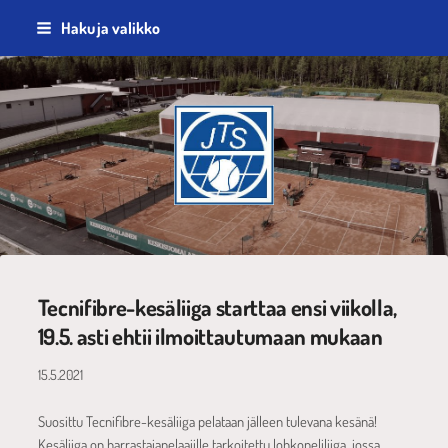
Siirry
Haku ja valikko
sivun
sisältöön
Jyväskylän Tennisseura ry
Tecnifibre-kesäliiga starttaa ensi viikolla,
19.5. asti ehtii ilmoittautumaan mukaan
15.5.2021
Suosittu Tecnifibre-kesäliiga pelataan jälleen tulevana kesänä!
Kesäliiga on harrastajapelaajille tarkoitettu lohkopeliliiga, jossa