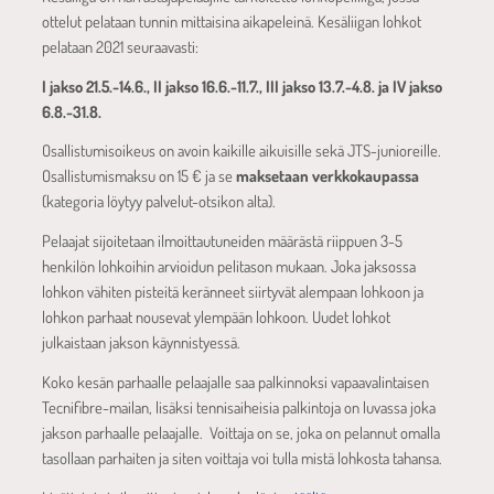
ottelut pelataan tunnin mittaisina aikapeleinä. Kesäliigan lohkot
pelataan 2021 seuraavasti:
I jakso 21.5.-14.6., II jakso 16.6.-11.7., III jakso 13.7.-4.8. ja IV jakso
6.8.-31.8.
Osallistumisoikeus on avoin kaikille aikuisille sekä JTS-junioreille.
Osallistumismaksu on 15 € ja se
maksetaan verkkokaupassa
(kategoria löytyy palvelut-otsikon alta).
Pelaajat sijoitetaan ilmoittautuneiden määrästä riippuen 3-5
henkilön lohkoihin arvioidun pelitason mukaan. Joka jaksossa
lohkon vähiten pisteitä keränneet siirtyvät alempaan lohkoon ja
lohkon parhaat nousevat ylempään lohkoon. Uudet lohkot
julkaistaan jakson käynnistyessä.
Koko kesän parhaalle pelaajalle saa palkinnoksi vapaavalintaisen
Tecnifibre-mailan, lisäksi tennisaiheisia palkintoja on luvassa joka
jakson parhaalle pelaajalle. Voittaja on se, joka on pelannut omalla
tasollaan parhaiten ja siten voittaja voi tulla mistä lohkosta tahansa.