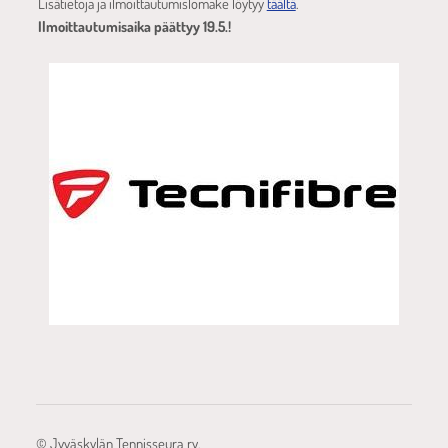
Lisätietoja ja ilmoittautumislomake löytyy
täältä
.
Ilmoittautumisaika päättyy 19.5.!
©
Jyväskylän Tennisseura ry.