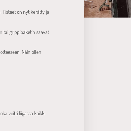
 Pisteet on nyt kerätty ja
in tai grippipaketin saavat
otteeseen. Näin ollen
 joka voitti liigassa kaikki