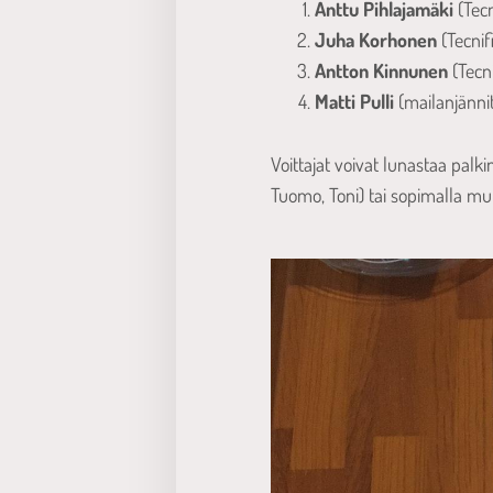
Anttu Pihlajamäki
(Tecn
Juha Korhonen
(Tecnif
Antton Kinnunen
(Tecni
Matti Pulli
(mailanjänni
Voittajat voivat lunastaa palk
Tuomo, Toni) tai sopimalla m