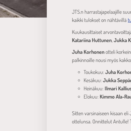
JTS.n harrastajapelaajille suu
kaikki tulokset on nähtävillä
t
Kuukausittaiset arvontavoittaj
Katariina Huttunen
,
Jukka K
Juha Korhonen
otteli korkei
palkinnoille nousi myös kakkose
Toukokuu:
Juha Korho
Kesäkuu:
Jukka Seppä
Heinäkuu:
Ilmari Kalliu
Elokuu:
Kimmo Ala-Rau
Sitten varsinaiseen kisaan eli 
ottelunsa. Onnittelut Antulle!