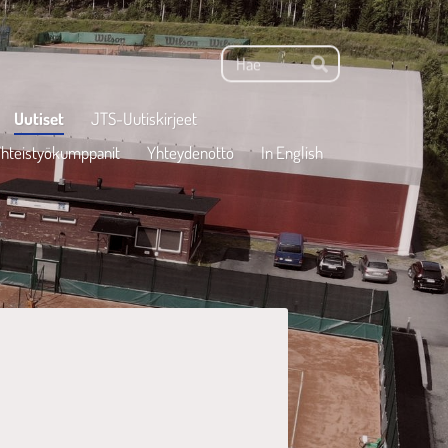
Haku
Hae
Uutiset
JTS-Uutiskirjeet
hteistyökumppanit
Yhteydenotto
In English