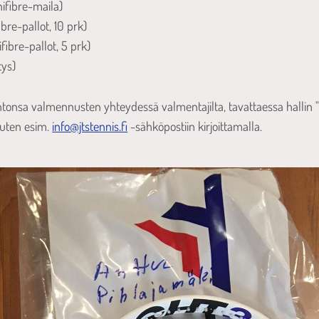
ifibre-maila)
ibre-pallot, 10 prk)
fibre-pallot, 5 prk)
tys)
intonsa valmennusten yhteydessä valmentajilta, tavattaessa hallin "
uuten esim.
info@jtstennis.fi
-sähköpostiin kirjoittamalla.