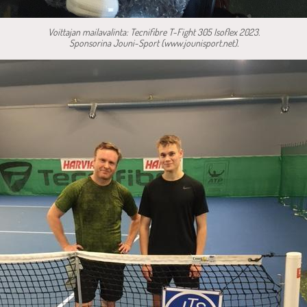
Voittajan mailavalinta: Tecnifibre T-Fight 305 Isoflex 2023.
Sponsorina Jouni-Sport (www.jounisport.net).