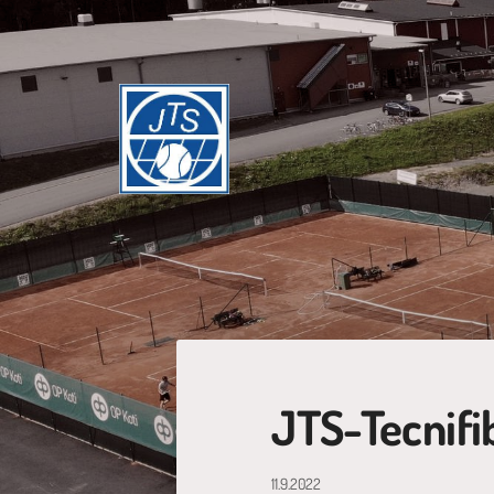
Siirry
sivun
sisältöön
Jyväskylän Tennisseura ry
JTS-Tecnifi
11.9.2022