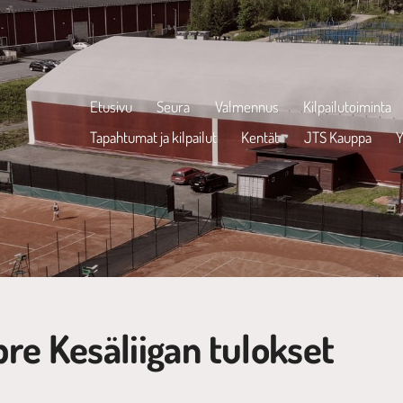
Etusivu
Seura
Valmennus
Kilpailutoiminta
Tapahtumat ja kilpailut
Kentät
JTS Kauppa
Y
bre Kesäliigan tulokset