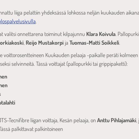
nnattu liiga pelattiin yhdeksässä lohkossa neljän kuukauden aikana.
ulospalvelusivulla
.
at valitsi onnettarena toiminut kilpajunnu
Klara Koivula
. Pallopurk
orkiakoski
,
Reijo Mustakorpi
ja
Tuomas-Matti Soikkeli
.
ne voittorosentteineen Kuukauden pelaaja -paikalle peräti kolmeen 
ksi selvinneitä. Tässä voittajat (pallopurkki tai grippipaketti):
nen
nen
s
talahti
JTS-Tecnifibre liigan voittaja, Kesän pelaaja, on
Anttu Pihlajamäki
,
 Tässä palkittavat palkintoineen