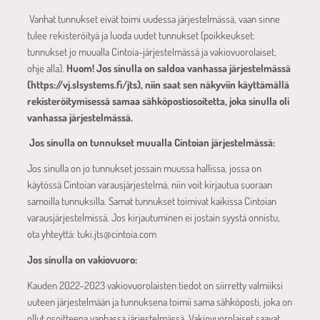
Vanhat tunnukset eivät toimi uudessa järjestelmässä, vaan sinne
tulee rekisteröityä ja luoda uudet tunnukset (poikkeukset:
tunnukset jo muualla Cintoia-järjestelmässä ja vakiovuorolaiset,
ohje alla).
Huom! Jos sinulla on saldoa vanhassa järjestelmässä
(https://vj.slsystems.fi/jts), niin saat sen näkyviin käyttämällä
rekisteröitymisessä samaa sähköpostiosoitetta, joka sinulla oli
vanhassa järjestelmässä.
Jos sinulla on tunnukset muualla Cintoian järjestelmässä:
Jos sinulla on jo tunnukset jossain muussa hallissa, jossa on
käytössä Cintoian varausjärjestelmä, niin voit kirjautua suoraan
samoilla tunnuksilla. Samat tunnukset toimivat kaikissa Cintoian
varausjärjestelmissä. Jos kirjautuminen ei jostain syystä onnistu,
ota yhteyttä: tuki.jts@cintoia.com
Jos sinulla on vakiovuoro:
Kauden 2022–2023 vakiovuorolaisten tiedot on siirretty valmiiksi
uuteen järjestelmään ja tunnuksena toimii sama sähköposti, joka on
ollut osoitteena vanhassa järjestelmässä. Vakiovuorolaiset saavat