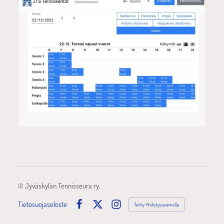
©
Jyväskylän Tennisseura ry.
Tietosuojaseloste
Tehty Yhdistysavaimella
Facebook
X
Instagram