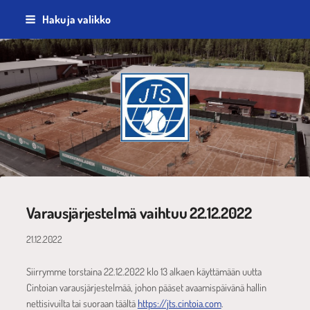
Siirry
Haku ja valikko
sivun
sisältöön
Jyväskylän Tennisseura ry
Varausjärjestelmä vaihtuu 22.12.2022
21.12.2022
Siirrymme torstaina 22.12.2022 klo 13 alkaen käyttämään uutta
Cintoian varausjärjestelmää, johon pääset avaamispäivänä hallin
nettisivuilta tai suoraan täältä
https://jts.cintoia.com
.