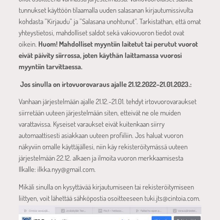
tunnukset käyttöön tilaamalla uuden salasanan kirjautumissivulta
kohdasta ”Kirjaudu” ja ”Salasana unohtunut”. Tarkistathan, että omat
yhteystietosi, mahdolliset saldot sekä vakiovuoron tiedot ovat
oikein.
Huom! Mahdolliset myyntiin laitetut tai perutut vuorot
eivät päivity siirrossa, joten käythän laittamassa vuorosi
myyntiin tarvittaessa.
Jos sinulla on irtovuorovaraus ajalle 21.12.2022–21.01.2023.:
Vanhaan järjestelmään ajalle 21.12.-21.01. tehdyt irtovuorovaraukset
siirretään uuteen järjestelmään siten, etteivät ne ole muiden
varattavissa. Kyseiset varaukset eivät kuitenkaan siirry
automaattisesti asiakkaan uuteen profiiliin. Jos haluat vuoron
näkyviin omalle käyttäjällesi, niin käy rekisteröitymässä uuteen
järjestelmään 22.12. alkaen ja ilmoita vuoron merkkaamisesta
Ilkalle: ilkka.nyy@gmail.com.
Mikäli sinulla on kysyttävää kirjautumiseen tai rekisteröitymiseen
liittyen, voit lähettää sähköpostia osoitteeseen tuki.jts@cintoia.com.