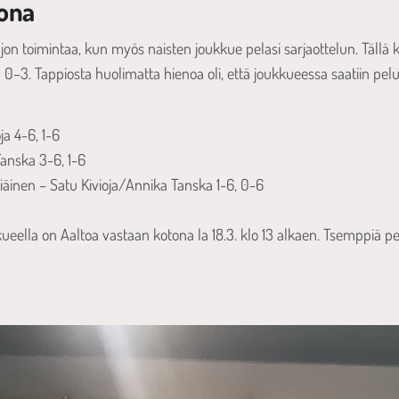
oona
aljon toimintaa, kun myös naisten joukkue pelasi sarjaottelun. Tällä ke
0–3. Tappiosta huolimatta hienoa oli, että joukkueessa saatiin pelu
ja 4-6, 1-6
Tanska 3-6, 1-6
iäinen – Satu Kivioja/Annika Tanska 1-6, 0-6
eella on Aaltoa vastaan kotona la 18.3. klo 13 alkaen. Tsemppiä pel