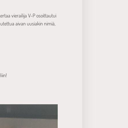
rtaa vierailija V-P osoittautui
utettua aivan uusiakin nimiä,
iin!