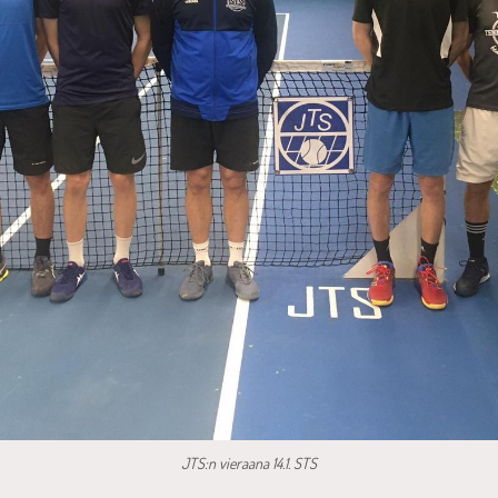
JTS:n vieraana 14.1. STS