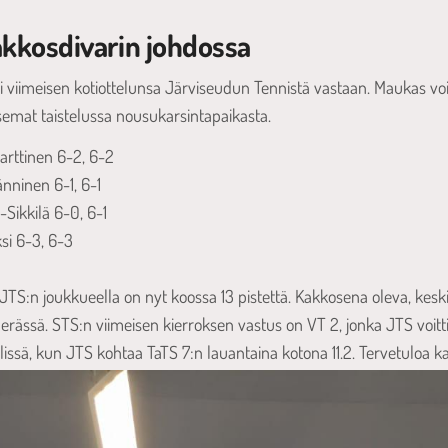
kkosdivarin johdossa
si viimeisen kotiottelunsa Järviseudun Tennistä vastaan. Maukas vo
semat taistelussa nousukarsintapaikasta.
arttinen 6-2, 6-2
änninen 6-1, 6-1
-Sikkilä 6-0, 6-1
ksi 6-3, 6-3
JTS:n joukkueella on nyt koossa 13 pistettä. Kakkosena oleva, keskin
erässä. STS:n viimeisen kierroksen vastus on VT 2, jonka JTS voitti
pelissä, kun JTS kohtaa TaTS 7:n lauantaina kotona 11.2. Tervetuloa