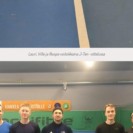
Lauri, Ville ja Roope voitokkaina J-Ten -ottelussa