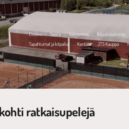
Etusivu
Seura
Valmennus
Kilpailutoiminta
Tapahtumat ja kilpailut
Kentät
JTS Kauppa
Y
kohti ratkaisupelejä