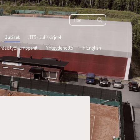
Haku
Hae
Uutiset
JTS-Uutiskirjeet
hteistyökumppanit
Yhteydenotto
In English