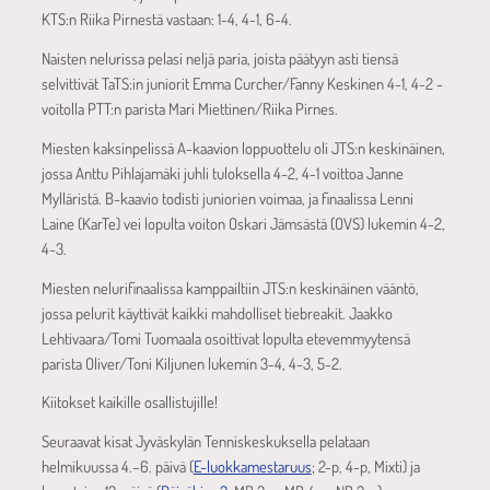
KTS:n Riika Pirnestä vastaan: 1-4, 4-1, 6-4.
Naisten nelurissa pelasi neljä paria, joista päätyyn asti tiensä
selvittivät TaTS:in juniorit Emma Curcher/Fanny Keskinen 4-1, 4-2 -
voitolla PTT:n parista Mari Miettinen/Riika Pirnes.
Miesten kaksinpelissä A-kaavion loppuottelu oli JTS:n keskinäinen,
jossa Anttu Pihlajamäki juhli tuloksella 4-2, 4-1 voittoa Janne
Mylläristä. B-kaavio todisti juniorien voimaa, ja finaalissa Lenni
Laine (KarTe) vei lopulta voiton Oskari Jämsästä (OVS) lukemin 4-2,
4-3.
Miesten nelurifinaalissa kamppailtiin JTS:n keskinäinen vääntö,
jossa pelurit käyttivät kaikki mahdolliset tiebreakit. Jaakko
Lehtivaara/Tomi Tuomaala osoittivat lopulta etevemmyytensä
parista Oliver/Toni Kiljunen lukemin 3-4, 4-3, 5-2.
Kiitokset kaikille osallistujille!
Seuraavat kisat Jyväskylän Tenniskeskuksella pelataan
helmikuussa 4.–6. päivä (
E-luokkamestaruus
; 2-p, 4-p, Mixti) ja