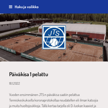
Siirry
Haku ja valikko
sivun
sisältöön
Jyväskylän Tennisseura ry
Päiväkisa 1 pelattu
18.1.2022
Vuoden ensimmäinen JTS:n päiväkisa saatiin pelattua
Tenniskeskuksella koronaprotokollaa noudatellen eli ilman katsojia
ja muita huoltojoukkoja. Tällä kertaa tarjolla oli D-luokan kaaviot ja