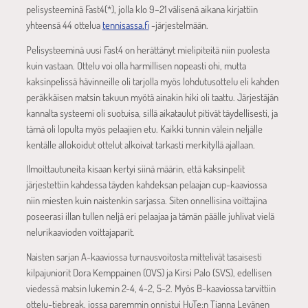
pelisysteeminä Fast4(*), jolla klo 9–21 välisenä aikana kirjattiin
yhteensä 44 ottelua
tennisassa.fi
-järjestelmään.
Pelisysteeminä uusi Fast4 on herättänyt mielipiteitä niin puolesta
kuin vastaan. Ottelu voi olla harmillisen nopeasti ohi, mutta
kaksinpelissä hävinneille oli tarjolla myös lohdutusottelu eli kahden
peräkkäisen matsin takuun myötä ainakin hiki oli taattu. Järjestäjän
kannalta systeemi oli suotuisa, sillä aikataulut pitivät täydellisesti, ja
tämä oli lopulta myös pelaajien etu. Kaikki tunnin välein neljälle
kentälle allokoidut ottelut alkoivat tarkasti merkityllä ajallaan.
Ilmoittautuneita kisaan kertyi siinä määrin, että kaksinpelit
järjestettiin kahdessa täyden kahdeksan pelaajan cup-kaaviossa
niin miesten kuin naistenkin sarjassa. Siten onnellisina voittajina
poseerasi illan tullen neljä eri pelaajaa ja tämän päälle juhlivat vielä
nelurikaavioden voittajaparit.
Naisten sarjan A-kaaviossa turnausvoitosta mittelivät tasaisesti
kilpajuniorit Dora Kemppainen (OVS) ja Kirsi Palo (SVS), edellisen
viedessä matsin lukemin 2-4, 4-2, 5-2. Myös B-kaaviossa tarvittiin
ottelu-tiebreak, jossa paremmin onnistui HuTe:n Tianna Levänen