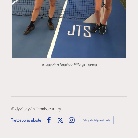
B-kaavion finalistit Riika ja Tianna
©
Jyväskylän Tennisseura ry.
Tietosuojaseloste
Tehty Yhdistysavaimella
Facebook
X
Instagram