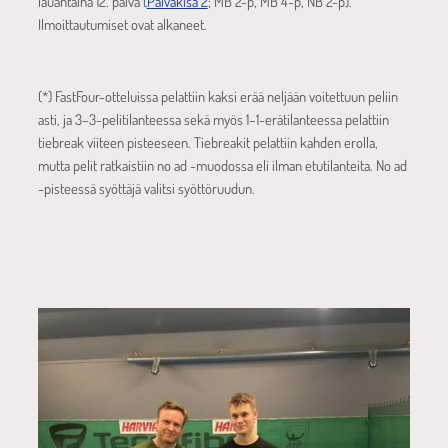
lauantaina 12. päivä (
Päiväkisa 2
; MB 2-p, MB 4-p, NB 2-p).
Ilmoittautumiset ovat alkaneet.
(*) FastFour-otteluissa pelattiin kaksi erää neljään voitettuun peliin
asti, ja 3–3-pelitilanteessa sekä myös 1–1-erätilanteessa pelattiin
tiebreak viiteen pisteeseen. Tiebreakit pelattiin kahden erolla,
mutta pelit ratkaistiin no ad -muodossa eli ilman etutilanteita. No ad
-pisteessä syöttäjä valitsi syöttöruudun.