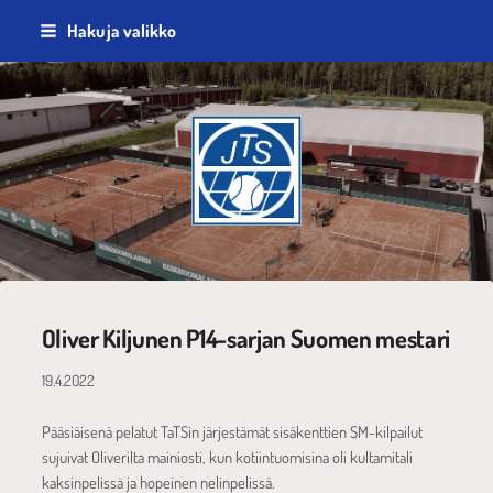
Siirry
Haku ja valikko
sivun
sisältöön
Jyväskylän Tennisseura ry
Oliver Kiljunen P14-sarjan Suomen mestari
19.4.2022
Pääsiäisenä pelatut TaTSin järjestämät sisäkenttien SM-kilpailut
sujuivat Oliverilta mainiosti, kun kotiintuomisina oli kultamitali
kaksinpelissä ja hopeinen nelinpelissä.