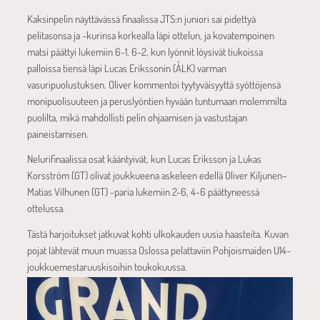
Kaksinpelin näyttävässä finaalissa JTS:n juniori sai pidettyä
pelitasonsa ja -kurinsa korkealla läpi ottelun, ja kovatempoinen
matsi päättyi lukemiin 6-1, 6-2, kun lyönnit löysivät tiukoissa
palloissa tiensä läpi Lucas Erikssonin (ÅLK) varman
vasuripuolustuksen. Oliver kommentoi tyytyväisyyttä syöttöjensä
monipuolisuuteen ja peruslyöntien hyvään tuntumaan molemmilta
puolilta, mikä mahdollisti pelin ohjaamisen ja vastustajan
paineistamisen.
Nelurifinaalissa osat kääntyivät, kun Lucas Eriksson ja Lukas
Korsström (GT) olivat joukkueena askeleen edellä Oliver Kiljunen–
Matias Vilhunen (GT) -paria lukemiin 2-6, 4-6 päättyneessä
ottelussa.
Tästä harjoitukset jatkuvat kohti ulkokauden uusia haasteita. Kuvan
pojat lähtevät muun muassa Oslossa pelattaviin Pohjoismaiden U14-
joukkuemestaruuskisoihin toukokuussa.