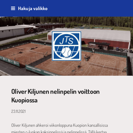
Siirry
Haku ja valikko
sivun
sisältöön
Jyväskylän Tennisseura ry
Oliver Kiljunen nelinpelin voittoon
Kuopiossa
23.11.2021
Oliver Kiljunen ahkeroi viikonloppuna Kuopion kansallisissa
miesten c-luokan kaksinpelissä ja nelinpelissä. Tällä kertaa