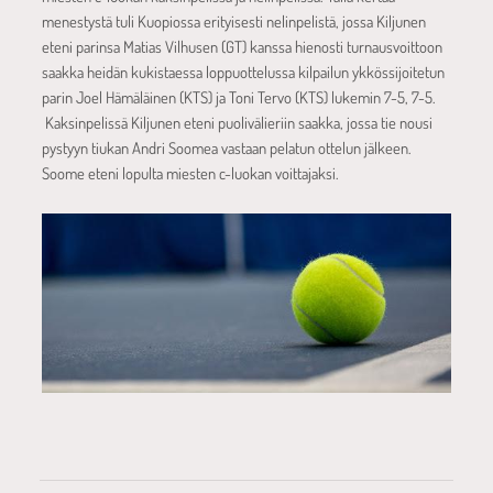
menestystä tuli Kuopiossa erityisesti nelinpelistä, jossa Kiljunen
eteni parinsa Matias Vilhusen (GT) kanssa hienosti turnausvoittoon
saakka heidän kukistaessa loppuottelussa kilpailun ykkössijoitetun
parin Joel Hämäläinen (KTS) ja Toni Tervo (KTS) lukemin 7-5, 7-5.
Kaksinpelissä Kiljunen eteni puolivälieriin saakka, jossa tie nousi
pystyyn tiukan Andri Soomea vastaan pelatun ottelun jälkeen.
Soome eteni lopulta miesten c-luokan voittajaksi.