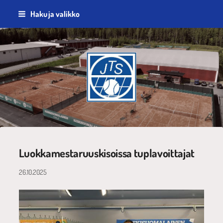
Siirry
Haku ja valikko
sivun
sisältöön
Jyväskylän Tennisseura ry
Luokkamestaruuskisoissa tuplavoittajat
26.10.2025