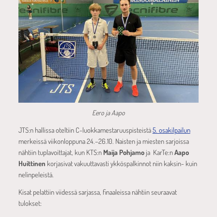
Eero ja Aapo
JTS:n hallissa oteltiin C-luokkamestaruuspisteistä
5. osakilpailun
merkeissä viikonloppuna 24.–26.10. Naisten ja miesten sarjoissa
nähtiin tuplavoittajat, kun KTS:n
Maija Pohjamo
ja KarTe:n
Aapo
Huittinen
korjasivat vakuuttavasti ykköspalkinnot niin kaksin- kuin
nelinpeleistä.
Kisat pelattiin viidessä sarjassa, finaaleissa nähtiin seuraavat
tulokset: