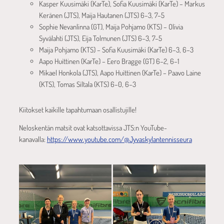
Kasper Kuusimäki (KarTe), Sofia Kuusimäki (KarTe) – Markus
Keränen (JTS), Maija Hautanen (JTS) 6–3, 7–5
Sophie Nevanlinna (GT), Maija Pohjamo (KTS) – Olivia
Syvälahti (JTS), Eija Tolmunen (JTS) 6–3, 7–5
Maija Pohjamo (KTS) – Sofia Kuusimäki (KarTe) 6–3, 6–3
Aapo Huittinen (KarTe) – Eero Bragge (GT) 6–2, 6–1
Mikael Honkola (JTS), Aapo Huittinen (KarTe) – Paavo Laine
(KTS), Tomas Siltala (KTS) 6–0, 6–3
Kiitokset kaikille tapahtumaan osallistujille!
Neloskentän matsit ovat katsottavissa JTS:n YouTube-
kanavalla:
https://www.youtube.com/@Jyvaskylantennisseura