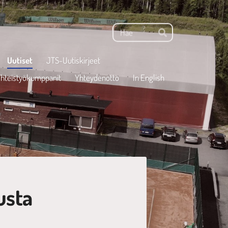
Haku
Hae
Uutiset
JTS-Uutiskirjeet
hteistyökumppanit
Yhteydenotto
In English
usta