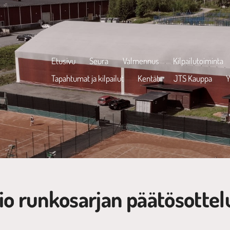
Etusivu
Seura
Valmennus
Kilpailutoiminta
Tapahtumat ja kilpailut
Kentät
JTS Kauppa
Y
pio runkosarjan päätösottel