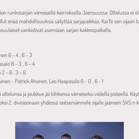
ion runkosarjan viimeisellä kierroksella Joensuussa. Ottelussa ei o
 ollut enää mahdollisuuksia säilyttää sarjapaikkaa. KarTe sen sijaan 
oensuulaiset vankistivat asemiaan sarjan kakkospaikalla.
S
en 6 - 4 , 6 - 3
alo 6 - 3 , 6 - 4
 - 6 , 3 - 6
inen - Patrick Ahonen, Leo Haapasalo 6 - 0 , 6 - 1
 ottelunsa ja joukkue jäi lohkonsa viimeiseksi viidellä pisteellä. Kä
eksi 2. divisioonaan yhdessä seitsemännelle sijalle jääneen SVS:n 