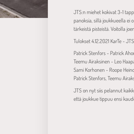
JTS:n miehet kokivat 3-1 tapp
panoksia, sillä joukkueella ei
tärkeistä pisteistä. Voitolla j
Tulokset 4.12.2021 KarTe - JT
Patrick Stenfors - Patrick Ahon
Teemu Airaksinen - Leo Haapas
Sami Korhonen - Roope Heino 2
Patrick Stenfors, Teemu Airaks
JTS on nyt siis pelannut kaikki
että joukkue tippuu ensi kaud