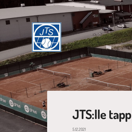
Siirry
sivun
sisältöön
Jyväskylän Tennisseura ry
JTS:lle tap
5.12.2021