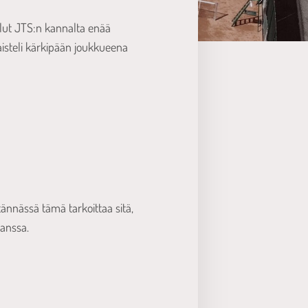
llut JTS:n kannalta enää
taisteli kärkipään joukkueena
ytännässä tämä tarkoittaa sitä,
kanssa.