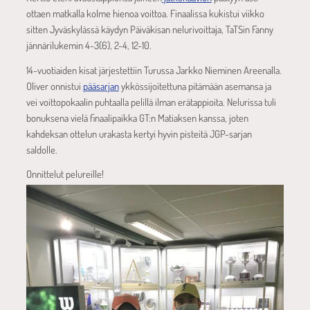
ottaen matkalla kolme hienoa voittoa. Finaalissa kukistui viikko
sitten Jyväskylässä käydyn Päiväkisan nelurivoittaja, TaTSin Fanny
jännärilukemin 4-3(6), 2-4, 12-10.
14-vuotiaiden kisat järjestettiin Turussa Jarkko Nieminen Areenalla.
Oliver onnistui
pääsarjan
ykkössijoitettuna pitämään asemansa ja
vei voittopokaalin puhtaalla pelillä ilman erätappioita. Nelurissa tuli
bonuksena vielä finaalipaikka GT:n Matiaksen kanssa, joten
kahdeksan ottelun urakasta kertyi hyvin pisteitä JGP-sarjan
saldolle.
Onnittelut pelureille!