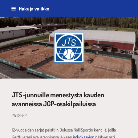
Siirry
Haku ja valikko
sivun
sisältöön
Jyväskylän Tennisseura ry
JTS-junnuille menestystä kauden
avanneissa JGP-osakilpailuissa
25.1.2022
12-vuotiaiden sarjat pelattiin Oulussa NalliSportin kentillä, joilla
Kerttu eteni avaustappionsa jälkeen
jatkokaavion
päätyyn asti