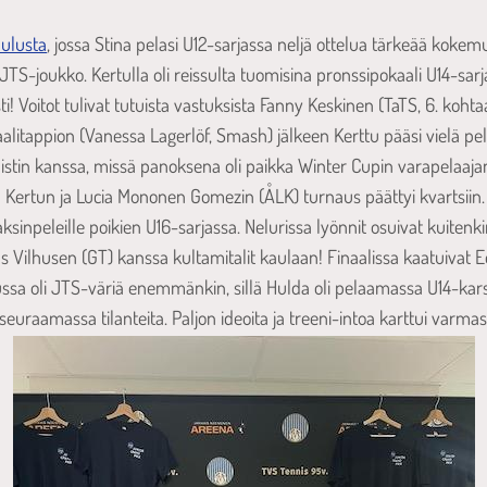
ulusta
, jossa Stina pelasi U12-sarjassa neljä ottelua tärkeää koke
TS-joukko. Kertulla oli reissulta tuomisina pronssipokaali U14-sarja
sti! Voitot tulivat tutuista vastuksista Fanny Keskinen (TaTS, 6. ko
aalitappion (Vanessa Lagerlöf, Smash) jälkeen Kerttu pääsi vielä pe
alistin kanssa, missä panoksena oli paikka Winter Cupin varapelaaja
a Kertun ja Lucia Mononen Gomezin (ÅLK) turnaus päättyi kvartsiin. 
ksinpeleille poikien U16-sarjassa. Nelurissa lyönnit osuivat kuite
s Vilhusen (GT) kanssa kultamitalit kaulaan! Finaalissa kaatuivat Eel
ussa oli JTS-väriä enemmänkin, sillä Hulda oli pelaamassa U14-kars
raamassa tilanteita. Paljon ideoita ja treeni-intoa karttui varmast