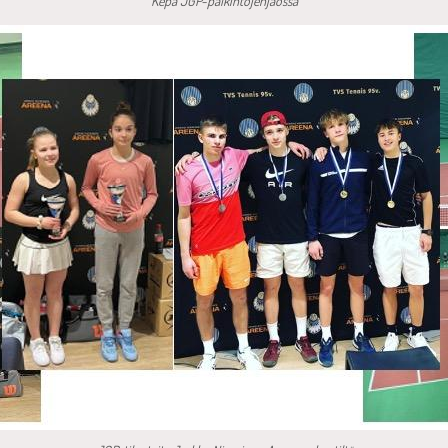
Kepa JGP-palkintojenjaossa