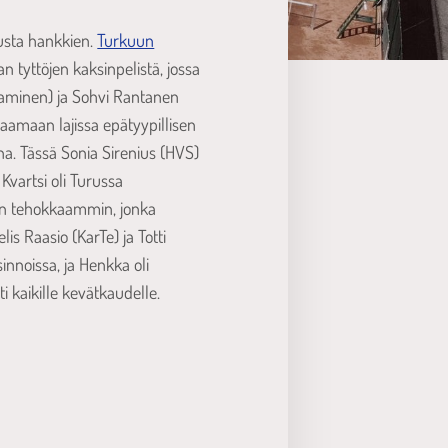
musta hankkien.
Turkuun
n tyttöjen kaksinpelistä, jossa
htaaminen) ja Sohvi Rantanen
laamaan lajissa epätyypillisen
na. Tässä Sonia Sirenius (HVS)
Kvartsi oli Turussa
nkin tehokkaammin, jonka
is Raasio (KarTe) ja Totti
innoissa, ja Henkka oli
i kaikille kevätkaudelle.