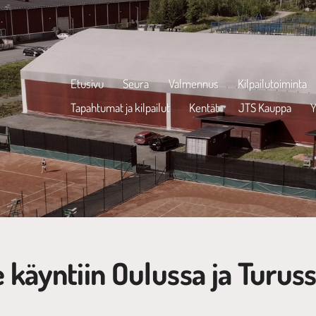
Etusivu
Seura
Valmennus
Kilpailutoiminta
Tapahtumat ja kilpailut
Kentät
JTS Kauppa
Y
 käyntiin Oulussa ja Turus