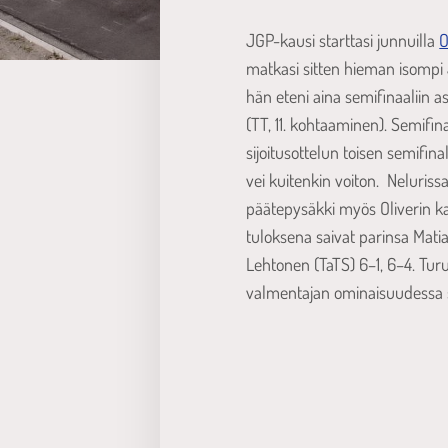
JGP-kausi starttasi junnuilla
O
matkasi sitten hieman isompi J
hän eteni aina semifinaaliin a
(TT, 11. kohtaaminen). Semifin
sijoitusottelun toisen semifin
vei kuitenkin voiton. Neluriss
päätepysäkki myös Oliverin ka
tuloksena saivat parinsa Matia
Lehtonen (TaTS) 6–1, 6–4. Tur
valmentajan ominaisuudessa seu