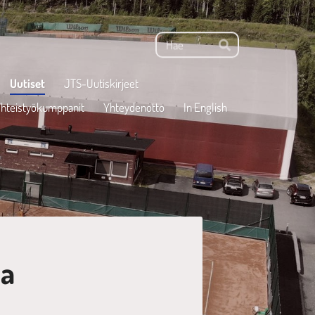
Haku
Hae
Uutiset
JTS-Uutiskirjeet
hteistyökumppanit
Yhteydenotto
In English
sa