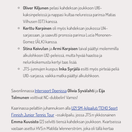
Oliver Kiljunen
pelasi kahdeksan joukkoon U16-
kaksinpeleissä ja nappasi kultaa nelureissa parinsa Matias
Vilhusen (GT) kanssa.
Kerttu Korpinen
oli myös kahdeksan joukossa U14-
sarjassaan, ja saavutti pronssia parinsa Lucia Mononen-
Gomez (ÅLK) kanssa.
Stina Koivulan
ja
Armi Korpisen
taival päättyi molemmilla
alkulohkoon U12-peleissä, mutta hyvää haastoa ja
nelurikokemusta kertyi taas lisää.
JTS-junnujen kuopus
Inka Syrjälä
esitti myös pirteää peliä
U10-sarjassa, vaikka matka päättyi alkulohkoon.
Savonlinnassa
Intersport Openissa
Olivia Syvälahti
ja
Eija
Tolmunen
voittivat NC-dubbelin! Vamos!
Kaarinassa pelattiin juhannuksen alla
U21 SM-kilpailut/TEHO Sport
Finnish Junior Tennis Tour
-osakilpailu, jossa JTS:n ykkösnainen
Emma Kuusisto
[2] selvitti tiensä kahdeksan joukkoon. Kvartseissa
vastaan asettui HVS:n Matilda Wennerström, joka oli tällä kertaa