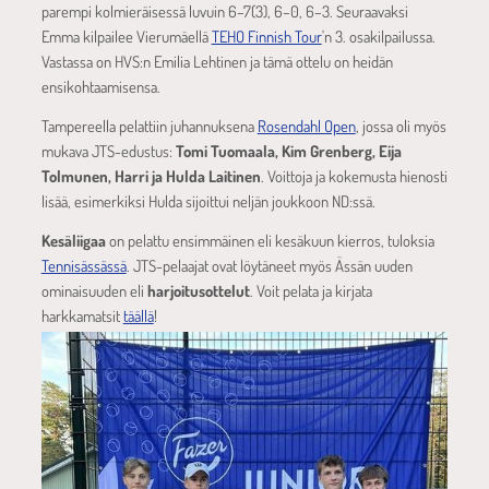
parempi kolmieräisessä luvuin 6–7(3), 6–0, 6–3. Seuraavaksi
Emma kilpailee Vierumäellä
TEHO Finnish Tour
'n 3. osakilpailussa.
Vastassa on HVS:n Emilia Lehtinen ja tämä ottelu on heidän
ensikohtaamisensa.
Tampereella pelattiin juhannuksena
Rosendahl Open
, jossa oli myös
mukava JTS-edustus:
Tomi Tuomaala, Kim Grenberg, Eija
Tolmunen, Harri ja Hulda Laitinen
. Voittoja ja kokemusta hienosti
lisää, esimerkiksi Hulda sijoittui neljän joukkoon ND:ssä.
Kesäliigaa
on pelattu ensimmäinen eli kesäkuun kierros, tuloksia
Tennisässässä
. JTS-pelaajat ovat löytäneet myös Ässän uuden
ominaisuuden eli
harjoitusottelut
. Voit pelata ja kirjata
harkkamatsit
täällä
!