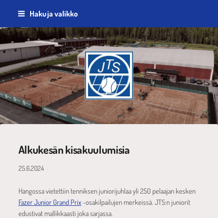
Siirry
Haku ja valikko
sivun
sisältöön
Jyväskylän Tennisseura ry
Alkukesän kisakuulumisia
25.6.2024
Hangossa vietettiin tenniksen juniorijuhlaa yli 250 pelaajan kesken
Fazer Junior Grand Prix
-osakilpailujen merkeissä. JTS:n juniorit
edustivat mallikkaasti joka sarjassa.