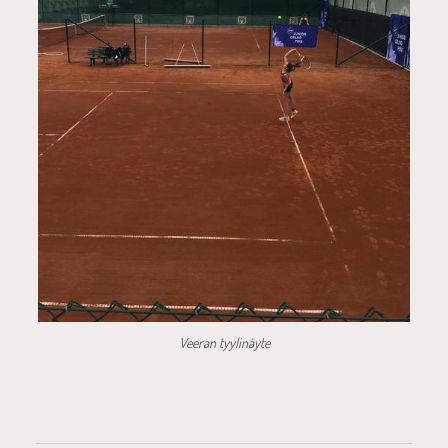
Veeran tyylinäyte