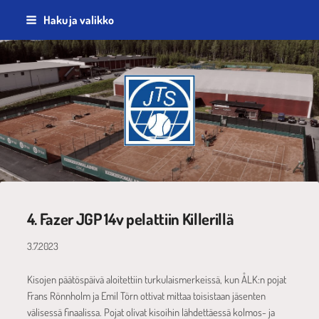
Siirry
Haku ja valikko
sivun
sisältöön
Jyväskylän Tennisseura ry
4. Fazer JGP 14v pelattiin Killerillä
3.7.2023
Kisojen päätöspäivä aloitettiin turkulaismerkeissä, kun ÅLK:n pojat
Frans Rönnholm ja Emil Törn ottivat mittaa toisistaan jäsenten
välisessä finaalissa. Pojat olivat kisoihin lähdettäessä kolmos- ja