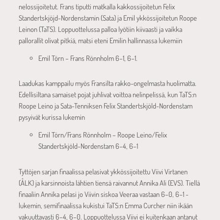
nelossijoitetut. Frans tiputti matkalla kakkossijoitetun Felix
Standertskjöjd-Nordenstamin (Sata) ja Emil ykkössijoitetun Roope
Leinon (TaTS). Loppuottelussa palloa lyötiin kiivaasti ja vaikka
pallorallit olivat pitkiä, matsi eteni Emilin hallinnassa lukemiin
Emil Törn – Frans Rönnholm 6–1, 6–1.
Laadukas kamppailu myös Fransilta rakko-ongelmasta huolimatta.
Edellisiltana samaiset pojat juhlivat voittoa nelinpelissä, kun TaTS:n
Roope Leino ja Sata-Tenniksen Felix Standertskjöld-Nordenstam
pysyivät kurissa lukemin
Emil Törn/Frans Rönnholm – Roope Leino/Felix
Standertskjöld-Nordenstam 6–4, 6–1
Tyttöjen sarjan finaalissa pelasivat ykkössijoitettu Viivi Virtanen
(ÅLK) ja karsinnoista lähtien tiensä raivannut Annika Ali (EVS). Tiellä
finaaliin Annika pelasi jo Viivin siskoa Veeraa vastaan 6–0, 6–1 -
lukemin, semifinaalissa kukistui TaTS:n Emma Curcher niin ikään
vakuuttavasti 6–4, 6–0. Loppuottelussa Viivi ei kuitenkaan antanut