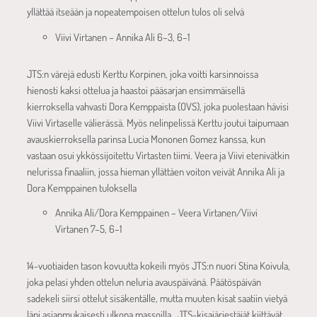
yllättää itseään ja nopeatempoisen ottelun tulos oli selvä
Viivi Virtanen – Annika Ali 6–3, 6–1
JTS:n värejä edusti Kerttu Korpinen, joka voitti karsinnoissa
hienosti kaksi ottelua ja haastoi pääsarjan ensimmäisellä
kierroksella vahvasti Dora Kemppaista (OVS), joka puolestaan hävisi
Viivi Virtaselle välierässä. Myös nelinpelissä Kerttu joutui taipumaan
avauskierroksella parinsa Lucia Mononen Gomez kanssa, kun
vastaan osui ykkössijoitettu Virtasten tiimi. Veera ja Viivi etenivätkin
nelurissa finaaliin, jossa hieman yllättäen voiton veivät Annika Ali ja
Dora Kemppainen tuloksella
Annika Ali/Dora Kemppainen – Veera Virtanen/Viivi
Virtanen 7–5, 6–1
14-vuotiaiden tason kovuutta kokeili myös JTS:n nuori Stina Koivula,
joka pelasi yhden ottelun neluria avauspäivänä. Päätöspäivän
sadekeli siirsi ottelut sisäkentälle, mutta muuten kisat saatiin vietyä
läpi asianmukaisesti ulkona massoilla. JTS-kisajärjestäjät kiittävät