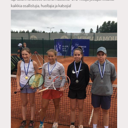
kaikkia osallistujia, huoltajia ja katsojia!