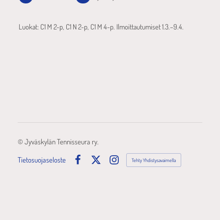
Luokat: C1 M 2-p, C1 N 2-p, C1 M 4-p. Ilmoittautumiset 1.3.–9.4.
©
Jyväskylän Tennisseura ry.
Tietosuojaseloste
Tehty Yhdistysavaimella
Facebook
X
Instagram