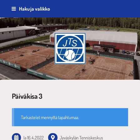
Siirry
Haku ja valikko
sivun
sisältöön
Jyväskylän Tennisseura ry
Päiväkisa 3
Tarkastelet mennyttä tapahtumaa.
la 16.4.2022
Jyväskylän Tenniskeskus