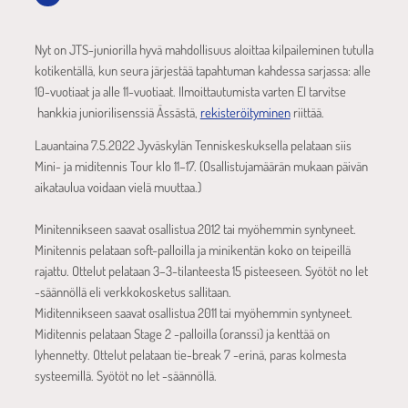
Nyt on JTS-juniorilla hyvä mahdollisuus aloittaa kilpaileminen tutulla
kotikentällä, kun seura järjestää tapahtuman kahdessa sarjassa: alle
10-vuotiaat ja alle 11-vuotiaat. Ilmoittautumista varten EI tarvitse
hankkia juniorilisenssiä Ässästä,
rekisteröityminen
riittää.
Lauantaina 7.5.2022 Jyväskylän Tenniskeskuksella pelataan siis
Mini- ja miditennis Tour klo 11–17. (Osallistujamäärän mukaan päivän
aikataulua voidaan vielä muuttaa.)
Minitennikseen saavat osallistua 2012 tai myöhemmin syntyneet.
Minitennis pelataan soft-palloilla ja minikentän koko on teipeillä
rajattu. Ottelut pelataan 3–3-tilanteesta 15 pisteeseen. Syötöt no let
-säännöllä eli verkkokosketus sallitaan.
Miditennikseen saavat osallistua 2011 tai myöhemmin syntyneet.
Miditennis pelataan Stage 2 -palloilla (oranssi) ja kenttää on
lyhennetty. Ottelut pelataan tie-break 7 -erinä, paras kolmesta
systeemillä. Syötöt no let -säännöllä.