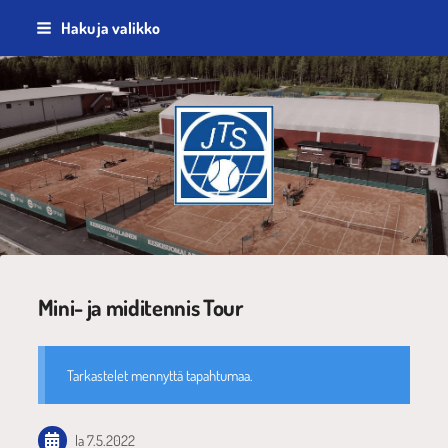
Siirry
Haku ja valikko
sivun
sisältöön
Jyväskylän Tennisseura ry
Mini- ja miditennis Tour
Tarkastelet mennyttä tapahtumaa.
la 7.5.2022