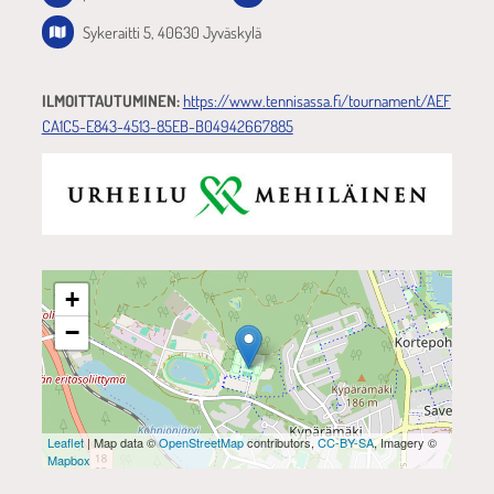
Sykeraitti 5, 40630 Jyväskylä
ILMOITTAUTUMINEN:
https://www.tennisassa.fi/tournament/AEF
CA1C5-E843-4513-85EB-B04942667885
+
−
Leaflet
| Map data ©
OpenStreetMap
contributors,
CC-BY-SA
, Imagery ©
Mapbox