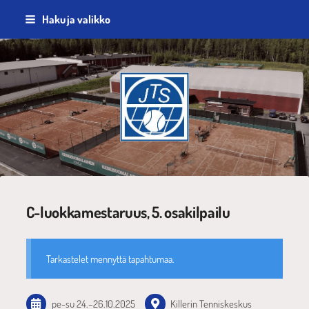
Siirry
Haku ja valikko
sivun
sisältöön
Jyväskylän Tennisseura ry
C-luokkamestaruus, 5. osakilpailu
Tarkastelet mennyttä tapahtumaa.
pe-su
24.
–
26.10.2025
Killerin Tenniskeskus