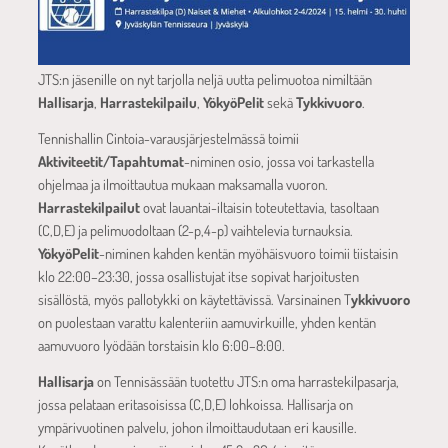
JTS:n jäsenille on nyt tarjolla neljä uutta pelimuotoa nimiltään
Hallisarja
,
Harrastekilpailu
,
YökyöPelit
sekä
Tykkivuoro
.
Tennishallin Cintoia-varausjärjestelmässä toimii
Aktiviteetit/Tapahtumat
-niminen osio, jossa voi tarkastella
ohjelmaa ja ilmoittautua mukaan maksamalla vuoron.
Harrastekilpailut
ovat lauantai-iltaisin toteutettavia, tasoltaan
(C,D,E) ja pelimuodoltaan (2-p,4-p) vaihtelevia turnauksia.
YökyöPelit
-niminen kahden kentän myöhäisvuoro toimii tiistaisin
klo 22:00–23:30, jossa osallistujat itse sopivat harjoitusten
sisällöstä, myös pallotykki on käytettävissä. Varsinainen T
ykkivuoro
on puolestaan varattu kalenteriin aamuvirkuille, yhden kentän
aamuvuoro lyödään torstaisin klo 6:00–8:00.
Hallisarja
on Tennisässään tuotettu JTS:n oma harrastekilpasarja,
jossa pelataan eritasoisissa (C,D,E) lohkoissa. Hallisarja on
ympärivuotinen palvelu, johon ilmoittaudutaan eri kausille.