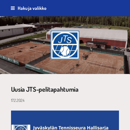
Siirry
Haku ja valikko
sivun
sisältöön
Jyväskylän Tennisseura ry
Uusia JTS-pelitapahtumia
17.2.2024