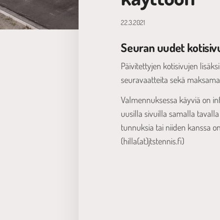
22.3.2021
Seuran uudet kotisivu
Päivitettyjen kotisivujen li
seuravaatteita sekä maksama
Valmennuksessa käyviä on info
uusilla sivuilla samalla tavall
tunnuksia tai niiden kanssa o
(hilla(at)jtstennis.fi)