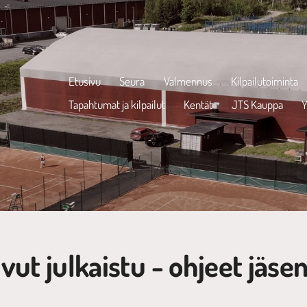
Etusivu
Seura
Valmennus
Kilpailutoiminta
Tapahtumat ja kilpailut
Kentät
JTS Kauppa
Y
vut julkaistu - ohjeet jäse