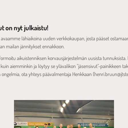
t on nyt julkaistu!
säksi avaamme lähiaikoina uuden verkkokaupan, josta pääset ostam
an mailan jännitykset ennakkoon.
rmoitu aikuistenniksen korvausjärjestelmän uusista tunnuksista. 
a kuin aiemminkin ja löytyy se ylävalikon "jäsensivut"-painikkeen tak
n ongelmia, ota yhteys päävalmentaja Henkkaan (henri.bruun@jtstenn