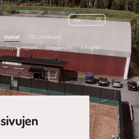
Haku
Hae
Uutiset
JTS-Uutiskirjeet
hteistyökumppanit
Yhteydenotto
In English
nsivujen