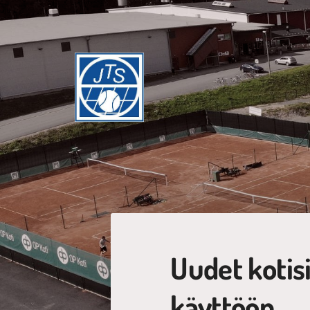
Siirry
sivun
sisältöön
Jyväskylän Tennisseura ry
Uudet kotisi
käyttöön