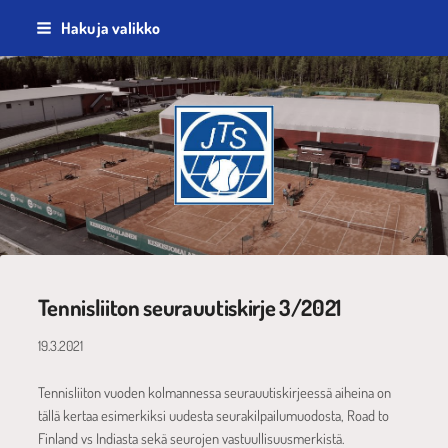
Siirry
Haku ja valikko
sivun
sisältöön
Jyväskylän Tennisseura ry
Tennisliiton seurauutiskirje 3/2021
19.3.2021
Tennisliiton vuoden kolmannessa seurauutiskirjeessä aiheina on
tällä kertaa esimerkiksi uudesta seurakilpailumuodosta, Road to
Finland vs Indiasta sekä seurojen vastuullisuusmerkistä.