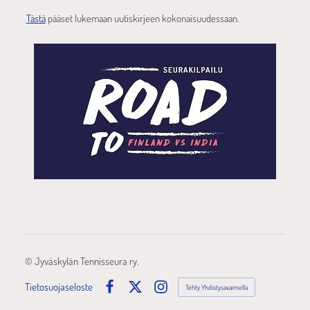
Tästä
pääset lukemaan uutiskirjeen kokonaisuudessaan.
©
Jyväskylän Tennisseura ry.
Tietosuojaseloste
Tehty Yhdistysavaimella
Facebook
X
Instagram