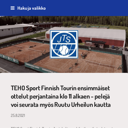
Siirry
Haku ja valikko
sivun
sisältöön
Jyväskylän Tennisseura ry
TEHO Sport Finnish Tourin ensimmäiset
ottelut perjantaina klo 11 alkaen - pelejä
voi seurata myös Ruutu Urheilun kautta
25.8.2021