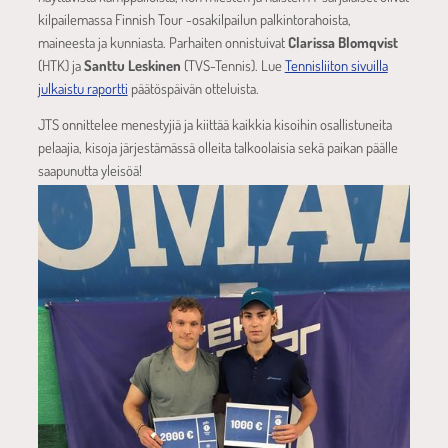
kilpailemassa Finnish Tour -osakilpailun palkintorahoista,
maineesta ja kunniasta. Parhaiten onnistuivat
Clarissa Blomqvist
(HTK) ja
Santtu Leskinen
(TVS-Tennis). Lue
Tennisliiton sivuilla
julkaistu raportti
päätöspäivän otteluista.
JTS onnittelee menestyjiä ja kiittää kaikkia kisoihin osallistuneita
pelaajia, kisoja järjestämässä olleita talkoolaisia sekä paikan päälle
saapunutta yleisöä!