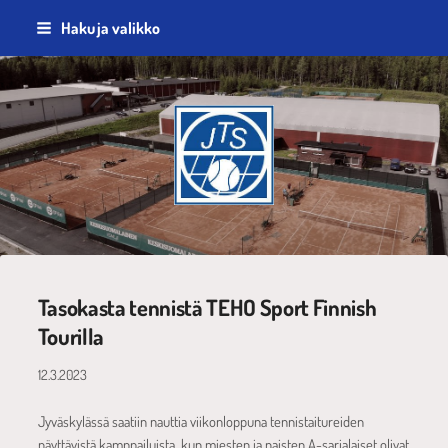
Siirry
Haku ja valikko
sivun
sisältöön
Jyväskylän Tennisseura ry
Tasokasta tennistä TEHO Sport Finnish
Tourilla
12.3.2023
Jyväskylässä saatiin nauttia viikonloppuna tennistaitureiden
näyttävistä kamppailuista, kun miesten ja naisten A-sarjalaiset olivat