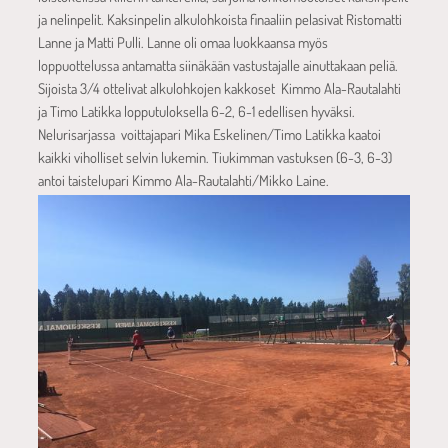
ja nelinpelit. Kaksinpelin alkulohkoista finaaliin pelasivat Ristomatti
Lanne ja Matti Pulli. Lanne oli omaa luokkaansa myös
loppuottelussa antamatta siinäkään vastustajalle ainuttakaan peliä.
Sijoista 3/4 ottelivat alkulohkojen kakkoset Kimmo Ala-Rautalahti
ja Timo Latikka lopputuloksella 6-2, 6-1 edellisen hyväksi.
Nelurisarjassa voittajapari Mika Eskelinen/Timo Latikka kaatoi
kaikki viholliset selvin lukemin. Tiukimman vastuksen (6-3, 6-3)
antoi taistelupari Kimmo Ala-Rautalahti/Mikko Laine.