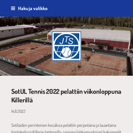
Siirry
Haku ja valikko
sivun
sisältöön
Jyväskylän Tennisseura ry
SotUL Tennis 2022 pelattiin viikonloppuna
Killerillä
14.8.2022
Sotilaiden perinteinen kesäkisa pelattiin perjantaina ja lauantaina
loistokelissä Killerin tantereilla, sarjoina lohkomuotoiset kaksinpelit