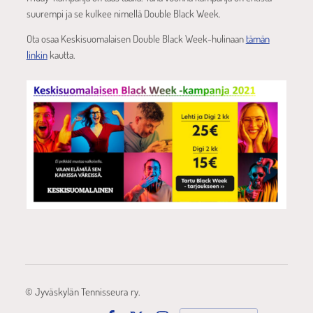
suurempi ja se kulkee nimellä Double Black Week.
Ota osaa Keskisuomalaisen Double Black Week-hulinaan
tämän
linkin
kautta.
©
Jyväskylän Tennisseura ry.