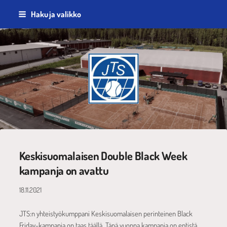
Siirry
Haku ja valikko
sivun
sisältöön
Jyväskylän Tennisseura ry
Keskisuomalaisen Double Black Week
kampanja on avattu
18.11.2021
JTS:n yhteistyökumppani Keskisuomalaisen perinteinen Black
Friday-kampanja on taas täällä. Tänä vuonna kampanja on entistä