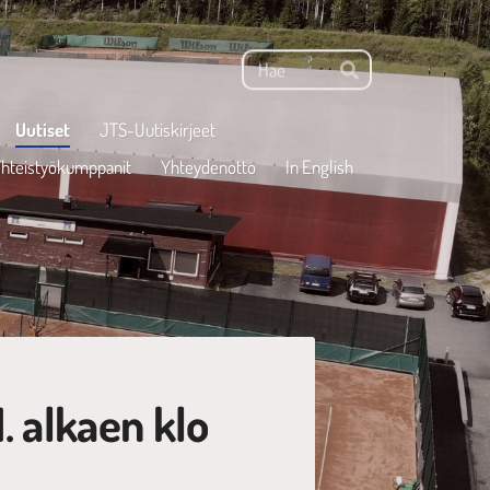
Haku
Hae
Uutiset
JTS-Uutiskirjeet
hteistyökumppanit
Yhteydenotto
In English
. alkaen klo