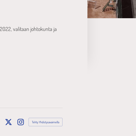
022, valitaan johtokunta ja
Tehty Yhdistysavaimella
ebook
X
Instagram