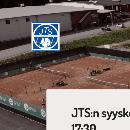
Siirry
sivun
sisältöön
Jyväskylän Tennisseura ry
JTS:n syysko
17:30