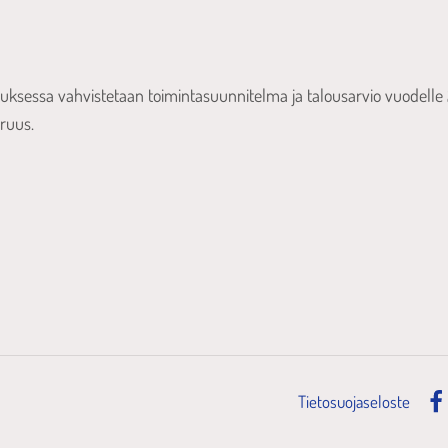
ksessa vahvistetaan toimintasuunnitelma ja talousarvio vuodelle 2
ruus.
Tietosuojaseloste
Fac