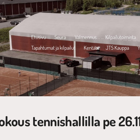
Etusivu
Seura
Valmennus
Kilpailutoiminta
Tapahtumat ja kilpailut
Kentät
JTS Kauppa
Y
kous tennishallilla pe 26.11