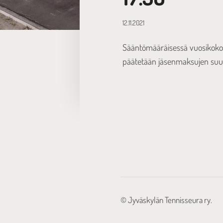
12.11.2021
Sääntömääräisessä vuosikokou
päätetään jäsenmaksujen suu
©
Jyväskylän Tennisseura ry.