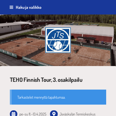
Siirry
Haku ja valikko
sivun
sisältöön
Jyväskylän Tennisseura ry
TEHO Finnish Tour, 3. osakilpailu
Tarkastelet mennyttä tapahtumaa.
pe-su
11.
–
13.4.2025
Jyväskylän Tenniskeskus