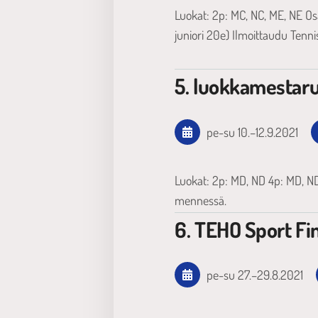
Luokat: 2p: MC, NC, ME, NE O
juniori 20e) Ilmoittaudu Tenni
5. luokkamestar
pe-su
10.
–
12.9.2021
Luokat: 2p: MD, ND 4p: MD, ND
mennessä.
6. TEHO Sport Fi
pe-su
27.
–
29.8.2021