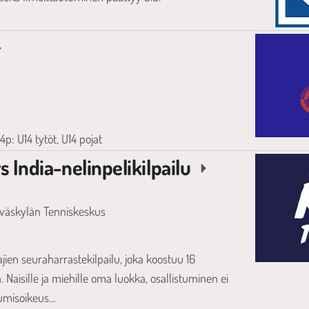
4p: U14 tytöt, U14 pojat
s India-nelinpelikilpailu
väskylän Tenniskeskus
ajien seuraharrastekilpailu, joka koostuu 16
Naisille ja miehille oma luokka, osallistuminen ei
stumisoikeus…