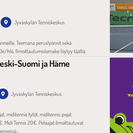
Jyväskylän Tenniskeskus
nneille. Teemana peruslyönnit sekä
e/hlö. Ilmoittautumislomake löytyy täältä.
Keski-Suomi ja Häme
Jyväskylän Tenniskeskus
at, miditennis tytöt, miditennis pojat.
€, Midi Tennis 20€. Pelaajat ilmoittautuvat
 mennessä.…