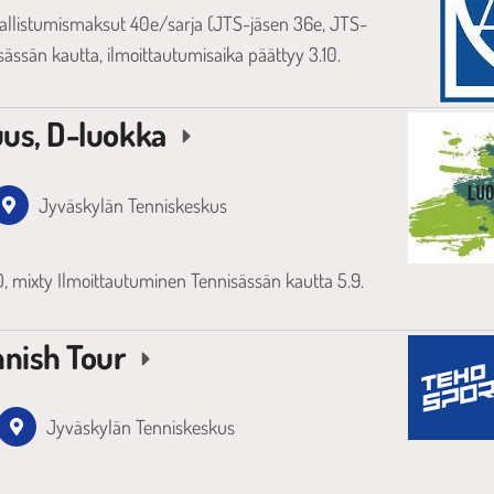
sallistumismaksut 40e/sarja (JTS-jäsen 36e, JTS-
sässän kautta, ilmoittautumisaika päättyy 3.10.
uus, D-luokka
Jyväskylän Tenniskeskus
, mixty Ilmoittautuminen Tennisässän kautta 5.9.
nnish Tour
Jyväskylän Tenniskeskus