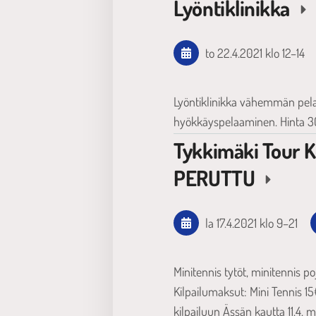
Lyöntiklinikka
to 22.4.2021
klo 12
–
14
Lyöntiklinikka vähemmän pela
hyökkäyspelaaminen. Hinta 30
Tykkimäki Tour 
PERUTTU
la 17.4.2021
klo 9
–
21
Minitennis tytöt, minitennis poj
Kilpailumaksut: Mini Tennis 15
kilpailuun Ässän kautta 11.4.