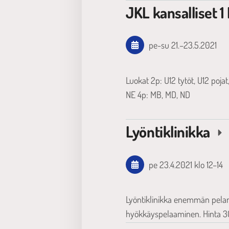
JKL kansalliset
pe-su
21.
–
23.5.2021
Luokat 2p: U12 tytöt, U12 poja
NE 4p: MB, MD, ND
Lyöntiklinikka
pe 23.4.2021
klo 12
–
14
Lyöntiklinikka enemmän pelan
hyökkäyspelaaminen. Hinta 30