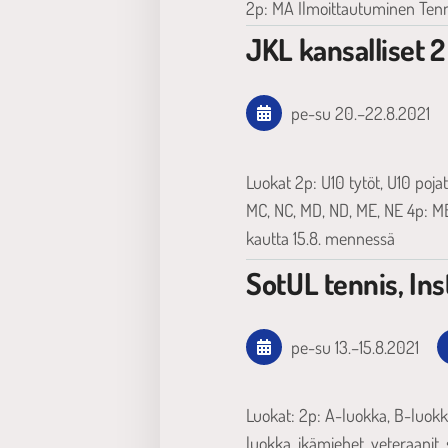
2p: MA Ilmoittautuminen Ten
JKL kansalliset 
pe-su
20.
–
22.8.2021
Luokat 2p: U10 tytöt, U10 pojat,
MC, NC, MD, ND, ME, NE 4p: M
kautta 15.8. mennessä
SotUL tennis, In
pe-su
13.
–
15.8.2021
Luokat: 2p: A-luokka, B-luokka
luokka, ikämiehet, veteraanit,