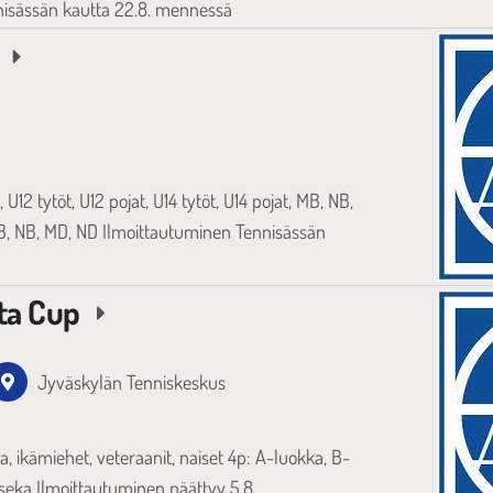
nisässän kautta 22.8. mennessä
2
 U12 tytöt, U12 pojat, U14 tytöt, U14 pojat, MB, NB,
B, NB, MD, ND Ilmoittautuminen Tennisässän
sta Cup
Jyväskylän Tenniskeskus
, ikämiehet, veteraanit, naiset 4p: A-luokka, B-
 seka Ilmoittautuminen päättyy 5.8.