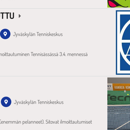
RUTTU
Jyväskylän Tenniskeskus
lmoittautuminen Tennisässässä 3.4. mennessä
Jyväskylän Tenniskeskus
 (enemmän pelanneet). Sitovat ilmoittautumiset