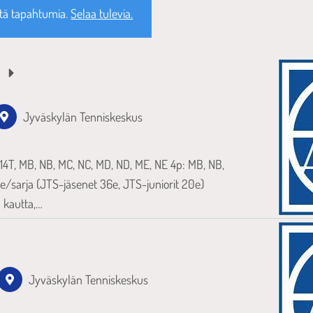
tä tapahtumia.
Selaa tulevia.
3
Jyväskylän Tenniskeskus
U14T, MB, NB, MC, NC, MD, ND, ME, NE 4p: MB, NB,
/sarja (JTS-jäsenet 36e, JTS-juniorit 20e)
 kautta,…
Jyväskylän Tenniskeskus