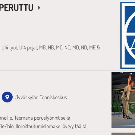
 1 PERUTTU
t, U14 työt, U14 pojat, MB, NB, MC, NC, MD, ND, ME &
Jyväskylän Tenniskeskus
neille. Teemana peruslyönnit sekä
e/hlö. Ilmoittautumislomake löytyy täältä.