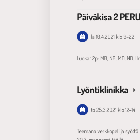
Päiväkisa 2 PE
la 10.4.2021
klo 9
–
22
Luokat 2p: MB, NB, MD, ND. I
Lyöntiklinikka
to 25.3.2021
klo 12
–
14
Teemana verkkopeli ja syöttö
20.3. mennessä täällä.