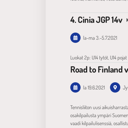
4. Cinia JGP 14v
la-ma
3.
–
5.7.2021
Luokat 2p: U14 tytöt, U14 pojat 
Road to Finland v
la 19.6.2021
Jy
Tennisliiton uusi aikuisharrast
osakilpailusta ympäri Suomen. 
vaadi kilpailulisenssiä, osalli