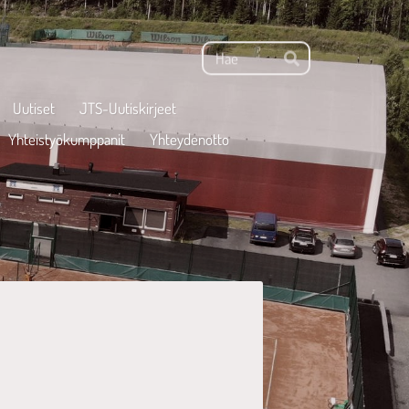
Haku
Hae
Uutiset
JTS-Uutiskirjeet
Yhteistyökumppanit
Yhteydenotto