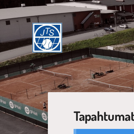
Siirry
sivun
sisältöön
Jyväskylän Tennisseura ry
Tapahtumat 