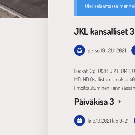
Olet selaamassa mennei
JKL kansalliset 
pe-su
19.
–
21.11.2021
Luokat; 2p: U12P, U12T, U14P, 
MD, ND Osallistumismaksu 40e
Ilmoittautuminen Tennisässän
Päiväkisa 3
la 9.10.2021
klo 9
–
21