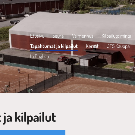
Etusivu
Seura
Valmennus
Kilpailutoiminta
Tapahtumat ja kilpailut
Kentät
JTS Kauppa
In English
ja kilpailut