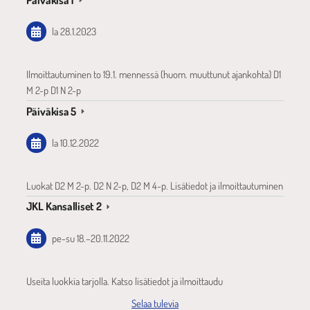
la 28.1.2023
Ilmoittautuminen to 19.1. mennessä (huom. muuttunut ajankohta) D1
M 2-p D1 N 2-p
Päiväkisa 5
la 10.12.2022
Luokat D2 M 2-p. D2 N 2-p, D2 M 4-p. Lisätiedot ja ilmoittautuminen
JKL Kansalliset 2
pe-su
18.
–
20.11.2022
Useita luokkia tarjolla. Katso lisätiedot ja ilmoittaudu
Selaa tulevia