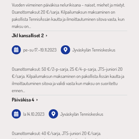
Vuoden viimeinen päiväkisa nelurikisana – naiset, miehet ja mixtyt.
Osanottomaksut 20 €/sarja. Kilpailumaksun maksaminen on
pakollista TennisÄssän kautta ja ilmoittautuminen sitova vasta, kun
maksu on…
Jkl kansalliset 2
pe-su
17.
–
19.11.2023
Jyväskylän Tenniskeskus
Osanottomaksut: 50 €/2-p-sarja, 25 €/4-p-sarja, JTS-juniori 20
€/sarja. Kilpailumaksun maksaminen on pakollista Ässän kautta ja
ilmoittautuminen sitova ja validi vasta kun maksu on suoritettu
ennen…
Päiväkisa 4
la 14.10.2023
Jyväskylän Tenniskeskus
Osanottomaksut: 40 €/sarja, JTS-juniori 20 €/sarja.