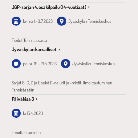
JGP-sarjan 4. osakilpailu (14-vuotiaat)
la-ma
1.
–
3.7.2023
Jyväskylän Tenniskeskus
Tiedot Tennisässästä
Jyväskylän kansalliset
pe-su
19.
–
21.5.2023
Jyväskylän Tenniskeskus
Sarjat B, C, D ja E sekä D-nelurit ja -mixtit. Ilmoittautuminen
Tennisässään
Päiväkisa 3
la 15.4.2023
Ilmoittautuminen