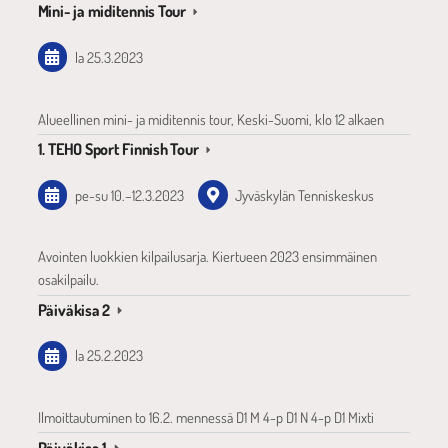
Mini- ja miditennis Tour
la 25.3.2023
Alueellinen mini- ja miditennis tour, Keski-Suomi, klo 12 alkaen
1. TEHO Sport Finnish Tour
pe-su
10.
–
12.3.2023
Jyväskylän Tenniskeskus
Avointen luokkien kilpailusarja. Kiertueen 2023 ensimmäinen
osakilpailu.
Päiväkisa 2
la 25.2.2023
Ilmoittautuminen to 16.2. mennessä D1 M 4-p D1 N 4-p D1 Mixti
Päiväkisa 1