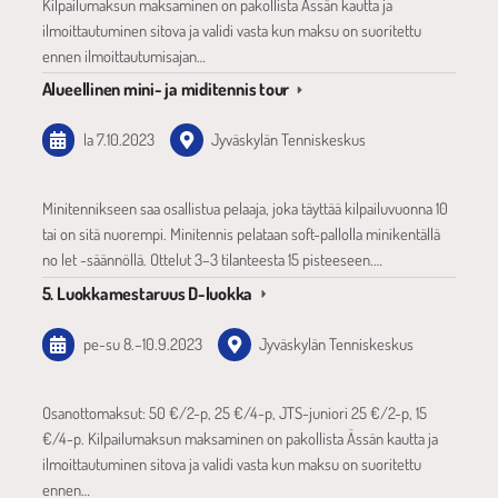
Kilpailumaksun maksaminen on pakollista Ässän kautta ja
ilmoittautuminen sitova ja validi vasta kun maksu on suoritettu
ennen ilmoittautumisajan…
Alueellinen mini- ja miditennis tour
la 7.10.2023
Jyväskylän Tenniskeskus
Minitennikseen saa osallistua pelaaja, joka täyttää kilpailuvuonna 10
tai on sitä nuorempi. Minitennis pelataan soft-pallolla minikentällä
no let -säännöllä. Ottelut 3–3 tilanteesta 15 pisteeseen.…
5. Luokkamestaruus D-luokka
pe-su
8.
–
10.9.2023
Jyväskylän Tenniskeskus
Osanottomaksut: 50 €/2-p, 25 €/4-p, JTS-juniori 25 €/2-p, 15
€/4-p. Kilpailumaksun maksaminen on pakollista Ässän kautta ja
ilmoittautuminen sitova ja validi vasta kun maksu on suoritettu
ennen…