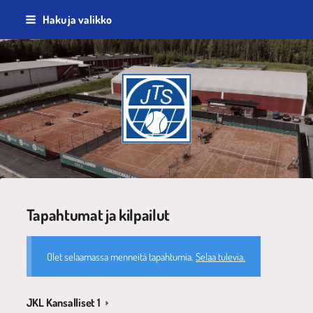
Siirry
Haku ja valikko
sivun
sisältöön
Jyväskylän Tennisseura ry
Tapahtumat ja kilpailut
Olet selaamassa menneitä tapahtumia.
Selaa tulevia.
JKL Kansalliset 1