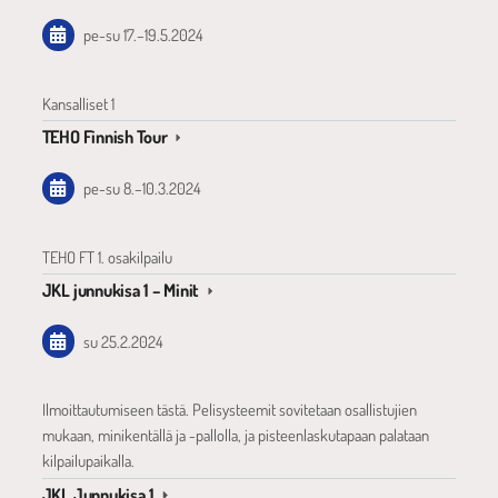
pe-su
17.
–
19.5.2024
Kansalliset 1
TEHO Finnish Tour
pe-su
8.
–
10.3.2024
TEHO FT 1. osakilpailu
JKL junnukisa 1 – Minit
su 25.2.2024
Ilmoittautumiseen tästä. Pelisysteemit sovitetaan osallistujien
mukaan, minikentällä ja -pallolla, ja pisteenlaskutapaan palataan
kilpailupaikalla.
JKL Junnukisa 1